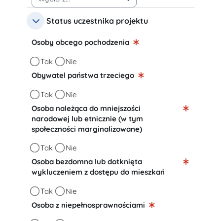
Status uczestnika projektu
Status uczestnika projektu
Status uczestnika projektu
Osoby obcego pochodzenia
Osoby obcego pochodzenia
Tak
Nie
Obywatel państwa trzeciego
Obywatel państwa trzeciego
Tak
Nie
Osoba należąca do mniejszości
narodowej lub etnicznie (w tym
społeczności marginalizowane)
Osoba należąca do mniejszości narodowej 
Tak
Nie
Osoba bezdomna lub dotknięta
wykluczeniem z dostępu do mieszkań
Osoba bezdomna lub dotknięta wykluczen
Tak
Nie
Osoba z niepełnosprawnościami