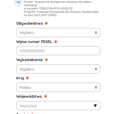
Projekt "Wspieranie dostępności edukacji dla dzieci i
nr projektu: FERS.01.06-IP.05-0002/23
Dane uczestnika projektu, który otrzymuje wsparcie
młodzieży"
nr projektu: FERS.01.06-IP.05-0002/23
Program: Fundusze Europejskie dla Rozwoju Społecznego na lat
Projekt "Wspieranie dostępności edukacji dla dzieci i młodzieży"
Program: Fundusze Europejskie dla Rozwoju Społecznego
na lata 2021-2027 (FERS)
nr projektu: FERS.01.06-IP.05-0002/23
Program: Fundusze Europejskie dla Rozwoju Społecznego na lata 2021-2027 
Obywatelstwo
Wpisz numer PESEL
Wykształcenie
Kraj
Województwo
Zaznaczone pozycje:
▼