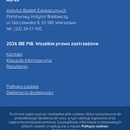
Instytut Badań Edukacyjnych
Państwowy Instytut Badawczy
ul. Górczewska 8, 01-180 Warszawa
tel.: (22) 24-17-100
2026 IBE PIB. Wszelkie prawa zastrzeżone
Kontakt
Klauzula informacyjna
Regulamin
Polityka cookies
Deklaracja dostępności
x
Podsumowanie zasad przechowywania danych
Ta strona wykorzystuje niezbędne pliki cookies, które są konieczne do
prawidłowego działania serwisu, w tym obsługi logowania oraz
Przełącz na standardowy schemat graficzny
zapewnienia bezpieczeństwa. Szczegółowe informacje o stosowanych
plikach cookies znajdują się w naszej
Polityce cookies.