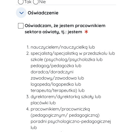
Osoba z niepełnosprawnościami
Tak
Nie
Oświadczenie
Oświadczenie
Oświadczenie
Oświadczam, że jestem pracownikiem
sektora oświaty, tj.: jestem
nauczycielem/nauczycielką lub
specjalistą/specjalistką w przedszkolu lub
szkole (psycholog/psycholożka lub
pedagog/pedagożka lub
doradca/doradczyni
zawodowy/zawodowa lub
logopeda/logopedka lub
terapeuta/terapeutka) lub
dyrektorem/dyrektorką szkoły lub
placówki lub
pracownikiem/pracowniczką
(pedagogicznym/ pedagogiczną)
poradni psychologiczno-pedagogicznej
lub