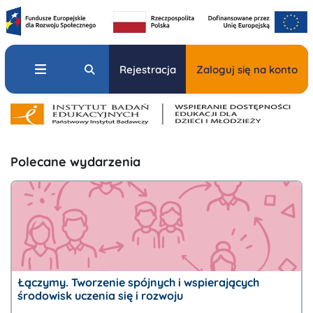
Aktualności
Przejdź do głównej zawartości
Panel boczny
Przełącznik wyszukiwarki
Rejestracja
Zaloguj się na konto
Platforma szkoleniowa IBE PIB
Bloki
Pomiń Polecane wydarzenia
Polecane wydarzenia
Łączymy. Tworzenie spójnych i wspierających
środowisk uczenia się i rozwoju