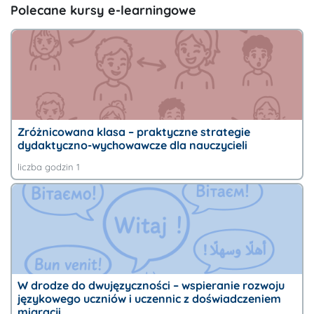
Pomiń Polecane kursy e-learningowe
Polecane kursy e-learningowe
Zróżnicowana klasa – praktyczne strategie
dydaktyczno-wychowawcze dla nauczycieli
liczba godzin 1
W drodze do dwujęzyczności – wspieranie rozwoju
językowego uczniów i uczennic z doświadczeniem
migracji