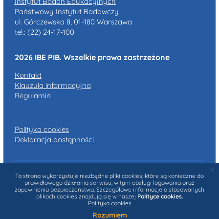
Instytut Badań Edukacyjnych
Państwowy Instytut Badawczy
ul. Górczewska 8, 01-180 Warszawa
tel.: (22) 24-17-100
2026 IBE PIB. Wszelkie prawa zastrzeżone
Kontakt
Klauzula informacyjna
Regulamin
Polityka cookies
Deklaracja dostępności
x
Podsumowanie zasad przechowywania danych
Ta strona wykorzystuje niezbędne pliki cookies, które są konieczne do
prawidłowego działania serwisu, w tym obsługi logowania oraz
Przełącz na standardowy schemat graficzny
zapewnienia bezpieczeństwa. Szczegółowe informacje o stosowanych
plikach cookies znajdują się w naszej
Polityce cookies.
Polityka cookies
Nie jesteś zalogowany(a) (
Zaloguj się
)
Rozumiem