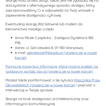
Skargę masz prawo złożyć także, jeśli nie zgadzasz się na
skorzystanie z alternatywnego sposobu dostępu, który
zaproponowaliśmy Ci w odpowiedzi na Twój wniosek o
zapewnienie dostępności cyfrowej.
Ewentualną skargę złóż listownie lub mailem do
kierownictwa naszego urzędu:
Anna Micek-Czaplicka - Zastępca Dyrektora IBE
PIB,
Adres: ul. Górczewska 8, 01-180 Warszawa,
e-mail:
sekretariat@ibe.edu.pl (otwiera się w nowej
karcie
)
.
Pomocne mogą być informacje, które można znaleźć na
rządowym portalu gov.pl (otwiera się w nowej karcie)
.
Możesz także poinformować o tej sytuacji
Rzecznika Praw
Obywatelskich (otwiera się w nowej karcie)
i poprosić o
interwencję w Twojej sprawie.
Skarga na brak dostępności architektonicznej oraz
informacyjno-komunikacyjnej