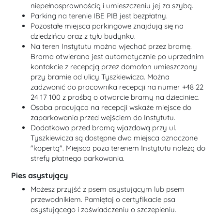
niepełnosprawnością i umieszczeniu jej za szybą.
Parking na terenie IBE PIB jest bezpłatny.
Pozostałe miejsca parkingowe znajdują się na
dziedzińcu oraz z tyłu budynku.
Na teren Instytutu można wjechać przez bramę.
Brama otwierana jest automatycznie po uprzednim
kontakcie z recepcją przez domofon umieszczony
przy bramie od ulicy Tyszkiewicza. Można
zadzwonić do pracownika recepcji na numer +48 22
24 17 100 z prośbą o otwarcie bramy na dzieciniec.
Osoba pracująca na recepcji wskaże miejsce do
zaparkowania przed wejściem do Instytutu.
Dodatkowo przed bramą wjazdową przy ul.
Tyszkiewicza są dostępne dwa miejsca oznaczone
"kopertą". Miejsca poza terenem Instytutu należą do
strefy płatnego parkowania.
Pies asystujący
Możesz przyjść z psem asystującym lub psem
przewodnikiem. Pamiętaj o certyfikacie psa
asystującego i zaświadczeniu o szczepieniu.