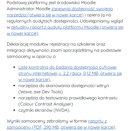
Podstawą platformy jest środowisko Moodle.
Administrator Moodle
zapewnia dostępność swojego
narzędzia (otwiera się w nowej karcie)
i opiera ją na
regularnych audytach dostępności. Udostępniamy wgląd
w
aktualny raport z audytu platformy Moodle (otwiera się
w nowej karcie)
.
Deklarację modułów rejestracji na szkolenie oraz
integracji aktywności zoom sporządziliśmy na podstawie
samooceny w oparciu o:
Listę kontrolną do badania dostępności cyfrowej
strony internetowej v. 2.2 (docx, 0,12 MB, otwiera się
w nowej karcie)
,
narzędzia do skanowania dostępności witryn
(Wave, axe Dev Tools)
narzędzia do testowania prawidłowego kontrastu
(Colour Contrast Analyser)
czytniki ekranów (NVDA).
Wyniki samooceny zebralismy w formie
raportu z
samooceny (PDF, 290 MB, otwiera się w nowej karcie)
.