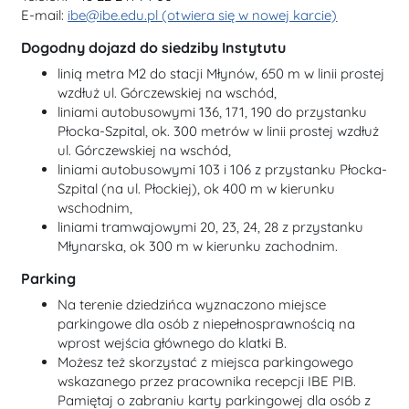
E-mail:
ibe@ibe.edu.pl (otwiera się w nowej karcie)
Dogodny dojazd do siedziby Instytutu
linią metra M2 do stacji Młynów, 650 m w linii prostej
wzdłuż ul. Górczewskiej na wschód,
liniami autobusowymi 136, 171, 190 do przystanku
Płocka-Szpital, ok. 300 metrów w linii prostej wzdłuż
ul. Górczewskiej na wschód,
liniami autobusowymi 103 i 106 z przystanku Płocka-
Szpital (na ul. Płockiej), ok 400 m w kierunku
wschodnim,
liniami tramwajowymi 20, 23, 24, 28 z przystanku
Młynarska, ok 300 m w kierunku zachodnim.
Parking
Na terenie dziedzińca wyznaczono miejsce
parkingowe dla osób z niepełnosprawnością na
wprost wejścia głównego do klatki B.
Możesz też skorzystać z miejsca parkingowego
wskazanego przez pracownika recepcji IBE PIB.
Pamiętaj o zabraniu karty parkingowej dla osób z