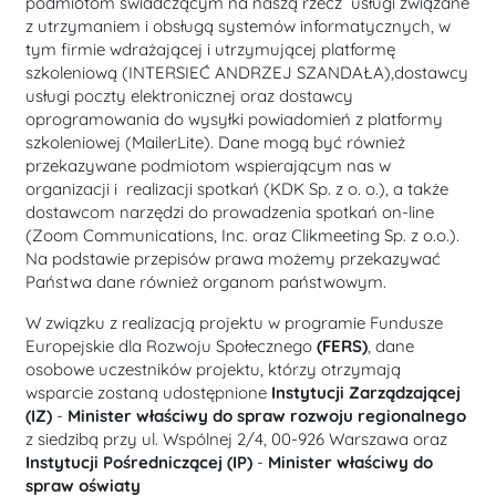
podmiotom świadczącym na naszą rzecz usługi związane
z utrzymaniem i obsługą systemów informatycznych, w
tym firmie wdrażającej i utrzymującej platformę
szkoleniową (INTERSIEĆ ANDRZEJ SZANDAŁA),dostawcy
usługi poczty elektronicznej oraz dostawcy
oprogramowania do wysyłki powiadomień z platformy
szkoleniowej (MailerLite). Dane mogą być również
przekazywane podmiotom wspierającym nas w
organizacji i realizacji spotkań (KDK Sp. z o. o.), a także
dostawcom narzędzi do prowadzenia spotkań on-line
(Zoom Communications, Inc. oraz Clikmeeting Sp. z o.o.).
Na podstawie przepisów prawa możemy przekazywać
Państwa dane również organom państwowym.
W związku z realizacją projektu w programie Fundusze
Europejskie dla Rozwoju Społecznego
(FERS)
, dane
osobowe uczestników projektu, którzy otrzymają
wsparcie zostaną udostępnione
Instytucji Zarządzającej
(IZ)
-
Minister właściwy do spraw rozwoju regionalnego
z siedzibą przy ul. Wspólnej 2/4, 00-926 Warszawa oraz
Instytucji Pośredniczącej
(IP)
-
Minister właściwy do
spraw oświaty